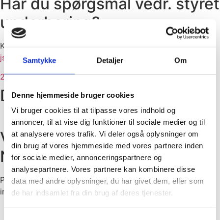
Har du spørgsmål vedr. styret
underboring?
Kontakt afdelingsleder Jim Skovbæk Valentin på 
jsv@oestergaardas.dk
 eller ring på telefon:
Samtykke
Detaljer
Om
26 89 97 49
Download projektbeskrivelse
Denne hjemmeside bruger cookies
Vi bruger cookies til at tilpasse vores indhold og
annoncer, til at vise dig funktioner til sociale medier og til
Vil du vide mere om vores
at analysere vores trafik. Vi deler også oplysninger om
din brug af vores hjemmeside med vores partnere inden
NoDig metoder?
for sociale medier, annonceringspartnere og
analysepartnere. Vores partnere kan kombinere disse
På denne side finder du en oversigt over vores specialer 
data med andre oplysninger, du har givet dem, eller som
inden for NoDig metoderne.
de har indsamlet fra din brug af deres tjenester.
Samtykkevalg