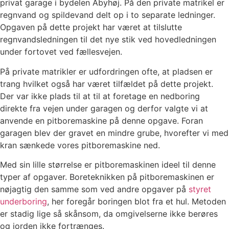
privat garage i bydelen Åbyhøj. På den private matrikel er
regnvand og spildevand delt op i to separate ledninger.
Opgaven på dette projekt har været at tilslutte
regnvandsledningen til det nye stik ved hovedledningen
under fortovet ved fællesvejen.
På private matrikler er udfordringen ofte, at pladsen er
trang hvilket også har været tilfældet på dette projekt.
Der var ikke plads til at til at foretage en nedboring
direkte fra vejen under garagen og derfor valgte vi at
anvende en pitboremaskine på denne opgave. Foran
garagen blev der gravet en mindre grube, hvorefter vi med
kran sænkede vores pitboremaskine ned.
Med sin lille størrelse er pitboremaskinen ideel til denne
typer af opgaver. Boreteknikken på pitboremaskinen er
nøjagtig den samme som ved andre opgaver på
styret
underboring
, her foregår boringen blot fra et hul. Metoden
er stadig lige så skånsom, da omgivelserne ikke berøres
og jorden ikke fortrænges.