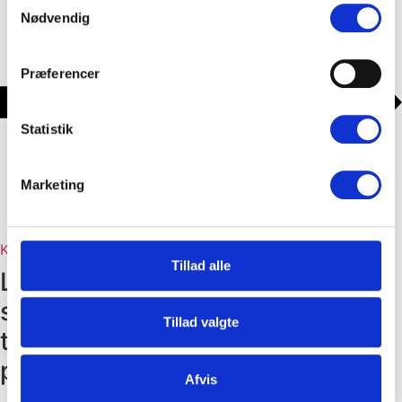
Nødvendig
Præferencer
Statistik
Marketing
Klik her
Tillad alle
Læs mere om vores
NoDig
styret underborings-
Tillad valgte
tunnelerings-
gennempresnings-
projekter
Afvis