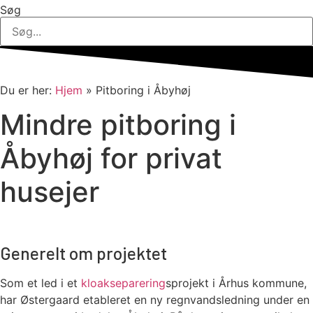
Søg
Du er her:
Hjem
»
Pitboring i Åbyhøj
Mindre pitboring i
Åbyhøj for privat
husejer
Generelt om projektet
Som et led i et
kloakseparering
sprojekt i Århus kommune,
har Østergaard etableret en ny regnvandsledning under en