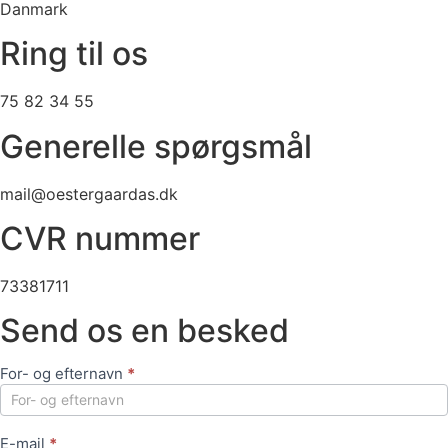
Danmark
Ring til os
75 82 34 55
Generelle spørgsmål
mail@oestergaardas.dk
CVR nummer
73381711
Send os en besked
For- og efternavn
*
Kontakt
os
E-mail
*