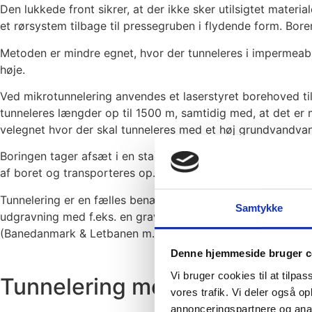
Den lukkede front sikrer, at der ikke sker utilsigtet mater
et rørsystem tilbage til pressegruben i flydende form. Bo
Metoden er mindre egnet, hvor der tunneleres i impermeable f
høje.
Ved mikrotunnelering anvendes et laserstyret borehoved ti
tunneleres længder op til 1500 m, samtidig med, at det er
velegnet hvor der skal tunneleres med et høj grundvandva
Boringen tager afsæt i en startgrube, hvorfra boret via hyd
af boret og transporteres op. Ved endt gennemboring afmo
Tunnelering er en fælles benævnelse for styrbare metoder i 
Samtykke
udgravning med f.eks. en gravemaskine. Metoden kan med fo
(Banedanmark & Letbanen m.fl.) samt i byer hvor der ikke 
Denne hjemmeside bruger c
Vi bruger cookies til at tilpas
Tunnelering med lukket front
vores trafik. Vi deler også 
annonceringspartnere og anal