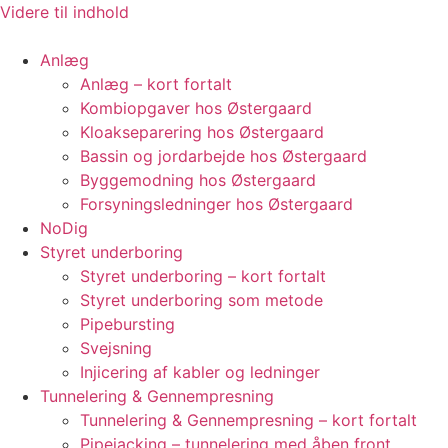
Videre til indhold
Anlæg
Anlæg – kort fortalt
Kombiopgaver hos Østergaard
Kloakseparering hos Østergaard
Bassin og jordarbejde hos Østergaard
Byggemodning hos Østergaard
Forsyningsledninger hos Østergaard
NoDig
Styret underboring
Styret underboring – kort fortalt
Styret underboring som metode
Pipebursting
Svejsning
Injicering af kabler og ledninger
Tunnelering & Gennempresning
Tunnelering & Gennempresning – kort fortalt
Pipejacking – tunnelering med åben front