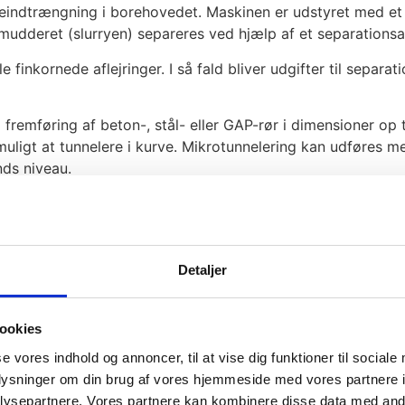
ialeindtrængning i borehovedet. Maskinen er udstyret med et
remudderet (slurryen) separeres ved hjælp af et separation
inkornede aflejringer. I så fald bliver udgifter til separat
l fremføring af beton-, stål- eller GAP-rør i dimensioner 
 muligt at tunnelere i kurve. Mikrotunnelering kan udføres
nds niveau.
raulik indpresses i materialet, mens et roterende borehoved
nteres og fjernes borehovedet via en modtagegrube eller 
større dimensioner og anvendes ofte i de situationer, hvor 
Detaljer
rdel anvendes til krydsning af særlig naturfølsomme område
ønskes omfattende opgravning af veje og fortov.
ookies
se vores indhold og annoncer, til at vise dig funktioner til sociale
oplysninger om din brug af vores hjemmeside med vores partnere i
ysepartnere. Vores partnere kan kombinere disse data med andr