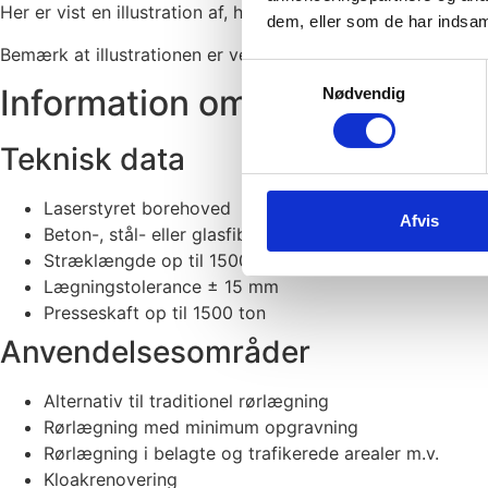
Her er vist en illustration af, hvordan metoden tunnelering 
dem, eller som de har indsaml
Bemærk at illustrationen er vejledende.
Samtykkevalg
Information om metoden
tunn
Nødvendig
Teknisk data
Laserstyret borehoved
Afvis
Beton-, stål- eller glasfiberrør dim. Ø400-Ø4000 mm
Stræklængde op til 1500 m afhængig af dimensioner 
Lægningstolerance ± 15 mm
Presseskaft op til 1500 ton
Anvendelsesområder
Alternativ til traditionel rørlægning
Rørlægning med minimum opgravning
Rørlægning i belagte og trafikerede arealer m.v.
Kloakrenovering