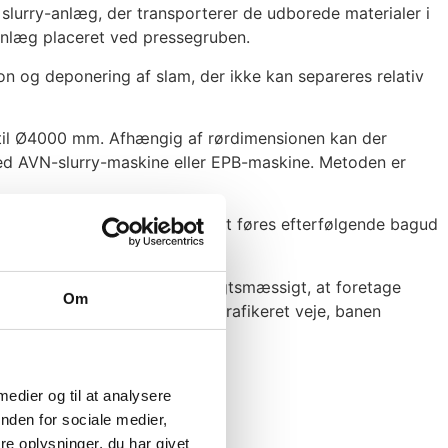
 slurry-anlæg, der transporterer de udborede materialer i
sanlæg placeret ved pressegruben.
ion og deponering af slam, der ikke kan separeres relativ
op til Ø4000 mm. Afhængig af rørdimensionen kan der
 med AVN-slurry-maskine eller EPB-maskine. Metoden er
 løsriver materialet. Materialet føres efterfølgende bagud
-brønd.
det ikke er muligt eller hensigtsmæssigt, at foretage
Om
r, vandløb, fjor, fredskov trafikeret veje, banen
 medier og til at analysere
nden for sociale medier,
e oplysninger, du har givet