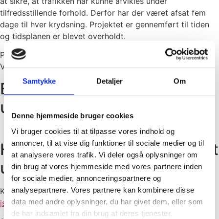
at sikre, at trafikken har kunne afvikles under
tilfredsstillende forhold. Derfor har der været afsat fem
dage til hver krydsning. Projektet er gennemført til tiden
og tidsplanen er blevet overholdt.
Projektet er udført for TVIS – Trekantområdets
Varmetransmissionsselskab I/S.
Samtykke
Detaljer
Om
Billeder fra den styrede
underboring under Vejle Å
Denne hjemmeside bruger cookies
Vi bruger cookies til at tilpasse vores indhold og
annoncer, til at vise dig funktioner til sociale medier og til
Har du spørgsmål vedr. styret
at analysere vores trafik. Vi deler også oplysninger om
underboring?
din brug af vores hjemmeside med vores partnere inden
for sociale medier, annonceringspartnere og
analysepartnere. Vores partnere kan kombinere disse
Kontakt afdelingsleder Jim Skovbæk Valentin på 
data med andre oplysninger, du har givet dem, eller som
jsv@oestergaardas.dk
 eller ring på telefon:
de har indsamlet fra din brug af deres tjenester.