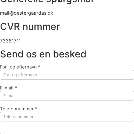
mail@oestergaardas.dk
CVR nummer
73381711
Send os en besked
For- og efternavn
*
Kontakt
os
E-mail
*
Telefonnummer
*