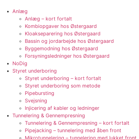
Videre
til
Anlæg
indhold
Anlæg – kort fortalt
Kombiopgaver hos Østergaard
Kloakseparering hos Østergaard
Bassin og jordarbejde hos Østergaard
Byggemodning hos Østergaard
Forsyningsledninger hos Østergaard
NoDig
Styret underboring
Styret underboring – kort fortalt
Styret underboring som metode
Pipebursting
Svejsning
Injicering af kabler og ledninger
Tunnelering & Gennempresning
Tunnelering & Gennempresning – kort fortalt
Pipejacking – tunnelering med åben front
Mikrotunnelering – tunnelering med lukket front