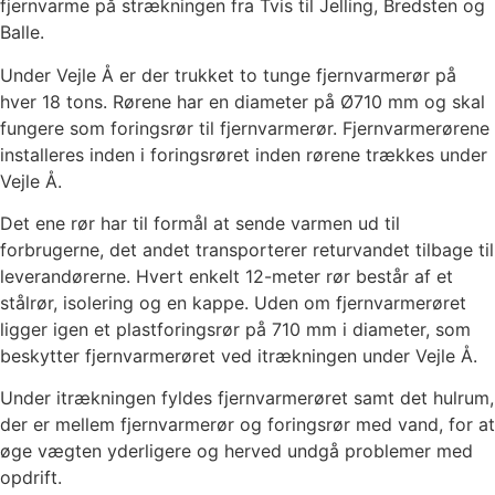
fjernvarme på strækningen fra Tvis til Jelling, Bredsten og
Balle.
Under Vejle Å er der trukket to tunge fjernvarmerør på
hver 18 tons. Rørene har en diameter på Ø710 mm og skal
fungere som foringsrør til fjernvarmerør. Fjernvarmerørene
installeres inden i foringsrøret inden rørene trækkes under
Vejle Å.
Det ene rør har til formål at sende varmen ud til
forbrugerne, det andet transporterer returvandet tilbage til
leverandørerne. Hvert enkelt 12-meter rør består af et
stålrør, isolering og en kappe. Uden om fjernvarmerøret
ligger igen et plastforingsrør på 710 mm i diameter, som
beskytter fjernvarmerøret ved itrækningen under Vejle Å.
Under itrækningen fyldes fjernvarmerøret samt det hulrum,
der er mellem fjernvarmerør og foringsrør med vand, for at
øge vægten yderligere og herved undgå problemer med
opdrift.