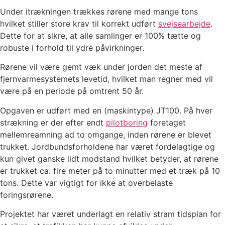
Under itrækningen trækkes rørene med mange tons
hvilket stiller store krav til korrekt udført
svejsearbejde
.
Dette for at sikre, at alle samlinger er 100% tætte og
robuste i forhold til ydre påvirkninger.
Rørene vil være gemt væk under jorden det meste af
fjernvarmesystemets levetid, hvilket man regner med vil
være på en periode på omtrent 50 år.
Opgaven er udført med en (maskintype) JT100. På hver
strækning er der efter endt
pilotboring
foretaget
mellemreamning ad to omgange, inden rørene er blevet
trukket. Jordbundsforholdene har været fordelagtige og
kun givet ganske lidt modstand hvilket betyder, at rørene
er trukket ca. fire meter på to minutter med et træk på 10
tons. Dette var vigtigt for ikke at overbelaste
foringsrørene.
Projektet har været underlagt en relativ stram tidsplan for